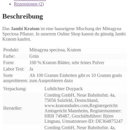
Rezensionen (2)
Beschreibung
Das
Jambi Kratom
ist eine hauseigene Mischung der Mitragyna
Speciosa Pflanze. In unserem Online Shop kannst du günstig Jambi
Kratom kaufen.
Produkt:
Mitragyna speciosa, Kratom
Farbe:
Grün
Form:
100 % Kratom Blätter, sehr feines Pulver
Labor Test:
Ja
Sorte
Ab 100 Gramm Einheiten gibt es 10 Gramm gratis
ausprobieren:
zum Ausprobieren dazu
Verpackung:
Luftdichter Doypack
Comling GmbH, Neue Bahnhofstr. 4a,
75056 Sulzfeld, Deutschland,
www.kratomdudes.com,Registergericht:
Hersteller:
Amtsgericht Mannheim, Registernummer:
HRB 749487, Geschäftsführer: Björn
Lingnau, Umsatzsteuer-ID: DE364875247
Comling GmbH, Neue Bahnhofstr. 4a,