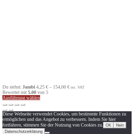
Preisspanne:
Du siehst:
Jambi
4,25
€
–
154,00
€
inc. VAT
4,25 €
Bewertet mit
5.00
von 5
bis
Ausführung wählen
154,00 €
Diese Webseite verwendet Cookies, um bestimmte Funktionen zu
ermöglichen und das Angebot zu verbessern. Indem Sie hier
fortfahren, stimmen Sie der Nutzung von Cookies zu.
OK
Nein
Datenschutzerklärung