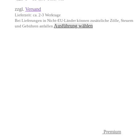
4,25 €
zzgl.
Versand
bis
154,00 €
Lieferzeit: ca. 2-3 Werktage
Bei Lieferungen in Nicht-EU-Länder können zusätzliche Zölle, Steuern
Dieses
Ausführung wählen
und Gebühren anfallen.
Produkt
weist
mehrere
Varianten
auf.
Die
Optionen
können
auf
der
Produktseite
gewählt
werden
Premium