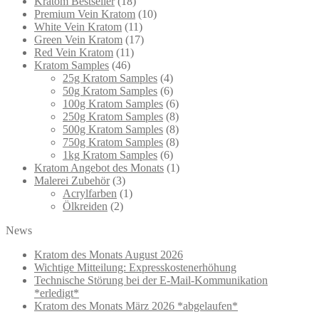
Kratom Bestseller
(18)
Premium Vein Kratom
(10)
White Vein Kratom
(11)
Green Vein Kratom
(17)
Red Vein Kratom
(11)
Kratom Samples
(46)
25g Kratom Samples
(4)
50g Kratom Samples
(6)
100g Kratom Samples
(6)
250g Kratom Samples
(8)
500g Kratom Samples
(8)
750g Kratom Samples
(8)
1kg Kratom Samples
(6)
Kratom Angebot des Monats
(1)
Malerei Zubehör
(3)
Acrylfarben
(1)
Ölkreiden
(2)
News
Kratom des Monats August 2026
Wichtige Mitteilung: Expresskostenerhöhung
Technische Störung bei der E-Mail-Kommunikation
*erledigt*
Kratom des Monats März 2026 *abgelaufen*