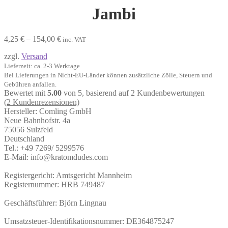
Jambi
Preisspanne:
4,25
€
–
154,00
€
inc. VAT
4,25 €
zzgl.
Versand
bis
154,00 €
Lieferzeit: ca. 2-3 Werktage
Bei Lieferungen in Nicht-EU-Länder können zusätzliche Zölle, Steuern und
Gebühren anfallen.
Bewertet mit
5.00
von 5, basierend auf
2
Kundenbewertungen
(
2
Kundenrezensionen)
Hersteller:
Comling GmbH
Neue Bahnhofstr. 4a
75056 Sulzfeld
Deutschland
Tel.: +49 7269/ 5299576
E-Mail: info@kratomdudes.com
Registergericht: Amtsgericht Mannheim
Registernummer: HRB 749487
Geschäftsführer: Björn Lingnau
Umsatzsteuer-Identifikationsnummer: DE364875247