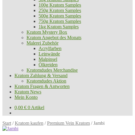
100g Kratom Samples
250g Kratom Samples
500g Kratom Samples
750g Kratom Samples
1kg Kratom Samples
Kratom Mystery Box
Kratom Angebot des Monats
Malerei Zubehör
Acrylfarben
Leinwände
Malpinsel
Ölkreiden
Kratomdudes Merchandise
Kratom Zahlung & Versand
Kratomdudes Aktion
Kratom Fragen & Antworten
Kratom News
Mein Konto
0,00
€
0 Artikel
Start
/
Kratom kaufen
/
Premium Vein Kratom
/
Jambi