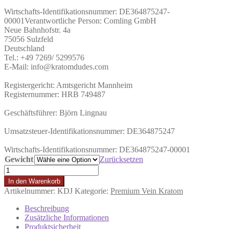
Wirtschafts-Identifikationsnummer: DE364875247-
00001
Verantwortliche Person:
Comling GmbH
Neue Bahnhofstr. 4a
75056 Sulzfeld
Deutschland
Tel.: +49 7269/ 5299576
E-Mail: info@kratomdudes.com
Registergericht: Amtsgericht Mannheim
Registernummer: HRB 749487
Geschäftsführer: Björn Lingnau
Umsatzsteuer-Identifikationsnummer: DE364875247
Wirtschafts-Identifikationsnummer: DE364875247-00001
Gewicht
Zurücksetzen
Jambi
Menge
In den Warenkorb
Artikelnummer:
KDJ
Kategorie:
Premium Vein Kratom
Beschreibung
Zusätzliche Informationen
Produktsicherheit