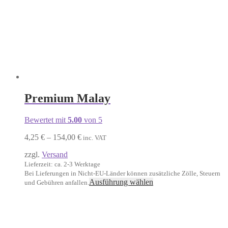
Premium Malay
Bewertet mit
5.00
von 5
Preisspanne:
4,25
€
–
154,00
€
inc. VAT
4,25 €
zzgl.
Versand
bis
154,00 €
Lieferzeit: ca. 2-3 Werktage
Bei Lieferungen in Nicht-EU-Länder können zusätzliche Zölle, Steuern
Dieses
Ausführung wählen
und Gebühren anfallen.
Produkt
weist
mehrere
Varianten
auf.