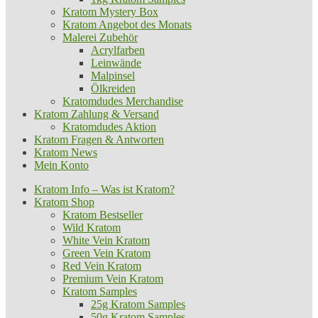
Kratom Mystery Box
Kratom Angebot des Monats
Malerei Zubehör
Acrylfarben
Leinwände
Malpinsel
Ölkreiden
Kratomdudes Merchandise
Kratom Zahlung & Versand
Kratomdudes Aktion
Kratom Fragen & Antworten
Kratom News
Mein Konto
Kratom Info – Was ist Kratom?
Kratom Shop
Kratom Bestseller
Wild Kratom
White Vein Kratom
Green Vein Kratom
Red Vein Kratom
Premium Vein Kratom
Kratom Samples
25g Kratom Samples
50g Kratom Samples