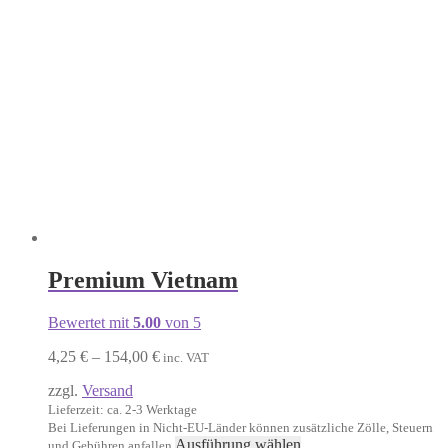
Die
Optionen
können
auf
der
Produktseite
gewählt
werden
Premium Vietnam
Bewertet mit
5.00
von 5
Preisspanne:
4,25
€
–
154,00
€
inc. VAT
4,25 €
zzgl.
Versand
bis
154,00 €
Lieferzeit: ca. 2-3 Werktage
Bei Lieferungen in Nicht-EU-Länder können zusätzliche Zölle, Steuern
Dieses
Ausführung wählen
und Gebühren anfallen.