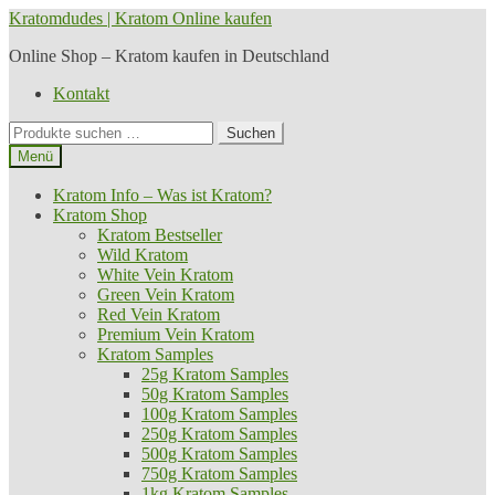
Zur
Zum
Kratomdudes | Kratom Online kaufen
Navigation
Inhalt
Online Shop – Kratom kaufen in Deutschland
springen
springen
Kontakt
Suche
Suchen
nach:
Menü
Kratom Info – Was ist Kratom?
Kratom Shop
Kratom Bestseller
Wild Kratom
White Vein Kratom
Green Vein Kratom
Red Vein Kratom
Premium Vein Kratom
Kratom Samples
25g Kratom Samples
50g Kratom Samples
100g Kratom Samples
250g Kratom Samples
500g Kratom Samples
750g Kratom Samples
1kg Kratom Samples